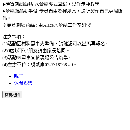
●硬質刺繡蕾絲-水蕾絲夾式耳環，製作示範教學
●蕾絲飾品動手做-學員自由發揮創意，設計製作自己專屬飾
品。
※硬質刺繡蕾絲 : 由Alace水蕾絲工作室研發
注意事項：
(1)活動因材料需事先準備，請確認可以出席再報名。
(2)6歲以下小朋友請由家長陪同。
(3)活動未盡事宜依現場公告為準。
(4)主辦單位：棧貳庫07-5318568 #9。
親子
休閒娛樂
檢視地圖