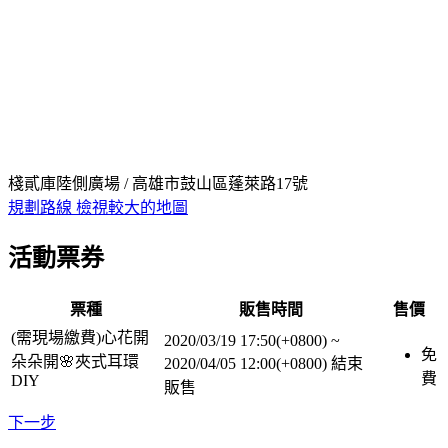
棧貳庫陸側廣場 / 高雄市鼓山區蓬萊路17號
規劃路線
檢視較大的地圖
活動票券
票種
販售時間
售價
(需現場繳費)心花開
2020/03/19 17:50(+0800)
~
免
朵朵開🌸夾式耳環
2020/04/05 12:00(+0800)
結束
費
DIY
販售
下一步