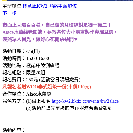
主辦單位
棧貳庫KW2
聯絡主辦單位
下一步
市面上耳環百百種，自己做的耳環絕對是獨一無二！
Alace水蕾絲老闆娘，要教各位大小朋友製作專屬耳環，
羨煞眾人目光，讓妳心花開朵朵開❤
活動日期：4/5(日)
活動時間：15:00-16:00
活動地點：棧貳庫陸側廣場
報名組數：限量20組
報名費用：250
元
(活動當日現場繳費)
凡報名者贈WOO泰式奶茶一份(市價130元)
合作單位：Alace水蕾絲
報名方式：(1)線上報名
http://kw2.kktix.cc/events/kw2alace
(2)活動前請先至棧貳庫1F服務台繳費報到
活動內容：