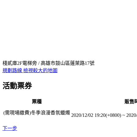
棧貳庫2F電梯旁 / 高雄市鼓山區蓬萊路17號
規劃路線
檢視較大的地圖
活動票券
票種
販售
(需現場繳費)冬季浪漫香氛蠟燭
2020/12/02 19:20(+0800)
~
2020
下一步