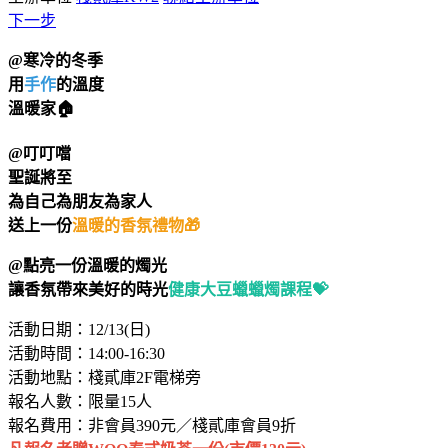
下一步
@寒冷的冬季
用
手作
的溫度
溫暖家🏠
@叮叮噹
聖誕將至
為自己為朋友為家人
送上一份
溫暖的香氛禮物🎁
@點亮一份溫暖的燭光
讓香氛帶來美好的時光
健康大豆蠟蠟燭課程💝
活動日期：12/13(日)
活動時間：14:00-16:30
活動地點：棧貳庫2F電梯旁
報名人數：限量15人
報名費用：非會員390元／棧貳庫會員9折