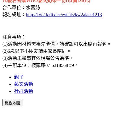
凡報名者贈WOO泰式奶茶一份(市價130元)
合作單位：水蕾絲
報名網址：
http://kw2.kktix.cc/events/kw2alace1213
注意事項：
(1)活動因材料需事先準備，請確認可以出席再報名。
(2)6歲以下小朋友請由家長陪同。
(3)活動未盡事宜依現場公告為準。
(4)主辦單位：棧貳庫07-5318568 #9。
親子
藝文活動
社群活動
檢視地圖