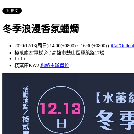
冬季浪漫香氛蠟燭
2020/12/13(周日) 14:00(+0800)
~
16:30(+0800)
(
iCal/Outloo
棧貳庫2F電梯旁 / 高雄市鼓山區蓬萊路17號
1 / 15
棧貳庫KW2
聯絡主辦單位