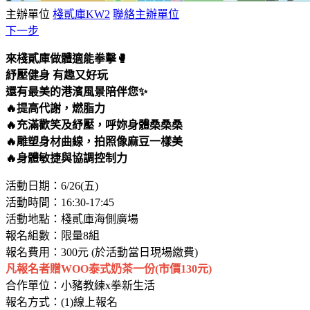
主辦單位
棧貳庫KW2
聯絡主辦單位
下一步
來棧貳庫做體適能拳擊🥊
紓壓健身 有趣又好玩
還有最美的港濱風景陪伴您✨
🔥提高代謝，燃脂力
🔥充滿歡笑及紓壓，呼妳身體桑桑桑
🔥雕塑身材曲線，拍照像麻豆一樣美
🔥身體敏捷與協調控制力
活動日期：6/26(五)
活動時間：16:30-17:45
活動地點：棧貳庫海側廣場
報名組數：限量8組
報名費用：300元 (於活動當日現場繳費)
凡報名者贈WOO泰式奶茶一份(市價130元)
合作單位：小豬教練x拳新生活
報名方式：(1)線上報名