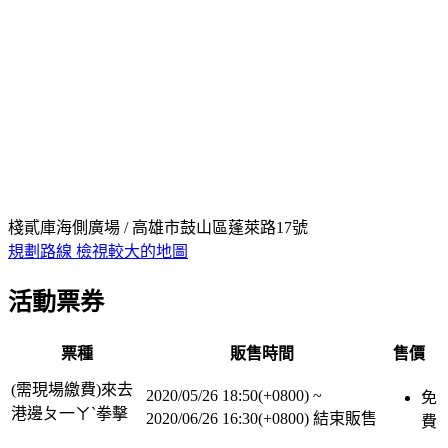
棧貳庫海側廣場 / 高雄市鼓山區蓬萊路17號
規劃路線
檢視較大的地圖
活動票券
票種
販售時間
售價
(需現場繳費)來去
2020/05/26 18:50(+0800)
~
免
港邊ㄆ一ㄚˋ拳擊
2020/06/26 16:30(+0800)
結束販售
費