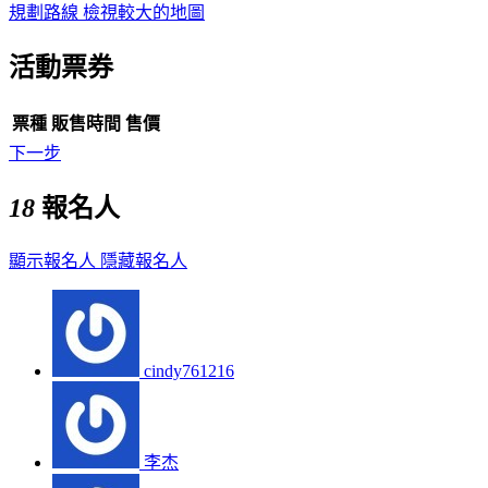
規劃路線
檢視較大的地圖
活動票券
票種
販售時間
售價
下一步
18
報名人
顯示報名人
隱藏報名人
cindy761216
李杰