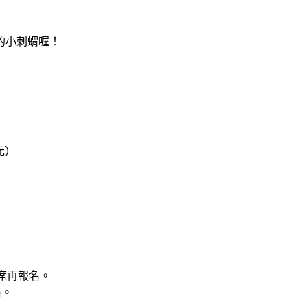
的小刺蝟喔！
元）
席再報名。
格。