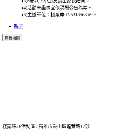
(3)
6歲以下小朋友請由家長陪同。
(4)活動未盡事宜依現場公告為準。
(5)主辦單位：棧貳庫07-5318568 #9。
親子
檢視地圖
棧貳庫2F活動區 / 高雄市鼓山區蓬萊路17號