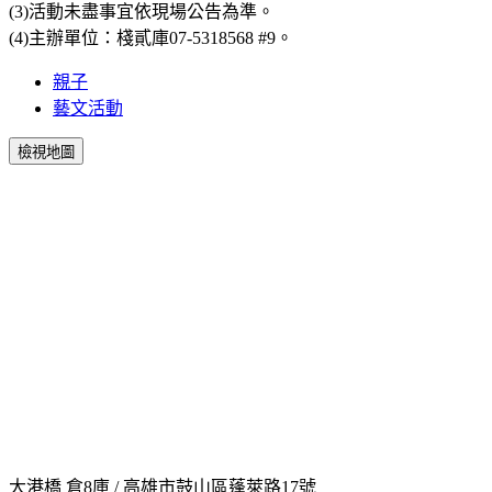
(3)活動未盡事宜依現場公告為準。
(4)主辦單位：棧貳庫07-5318568 #9。
親子
藝文活動
檢視地圖
大港橋 倉8庫 / 高雄市鼓山區蓬萊路17號