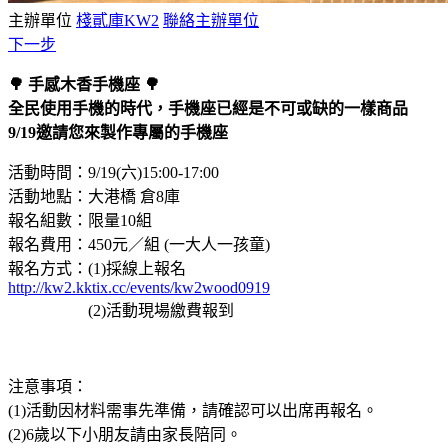
主辦單位
棧貳庫KW2
聯絡主辦單位
下一步
🌳 手感木香手機座 🌳
全民使用手機的時代，手機座已經是不可或缺的一樣商品
9/19邀請您來製作專屬的手機座
活動時間：9/19(六)15:00-17:00
活動地點：大港橋 倉8庫
報名組數：限量10組
報名費用：450元／組 (一大人一孩童)
報名方式：(1)採線上報名
http://kw2.kktix.cc/events/kw2wood0919
(2)活動現場繳費報到
注意事項：
(1)活動因材料需事先準備，請確認可以出席再報名。
(2)6歲以下小朋友請由家長陪同。